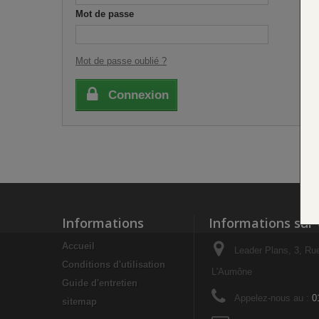
Mot de passe
Mot de passe oublié ?
Connexion
Informations
Informations sur
Accueil
Leader Plans, 3, Ru
Conditions d'utilisation
L'Aumône
Guide d'entretien
Appelez-nous au :
0
sitemap