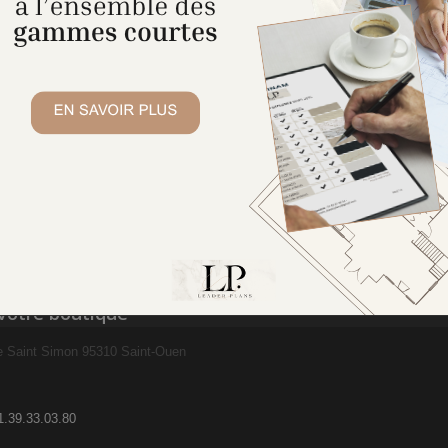
 votre boutique
e Saint Simon 95310 Saint-Ouen
1.39.33.03.80